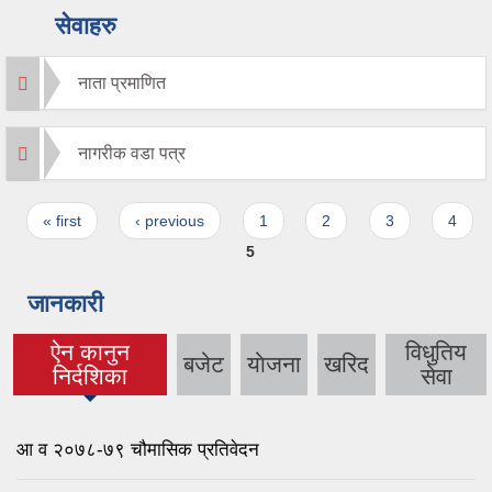
सेवाहरु
नाता प्रमाणित
नागरीक वडा पत्र
Pages
« first
‹ previous
1
2
3
4
5
जानकारी
ऐन कानुन
विधुतिय
बजेट
याेजना
खरिद
(active tab)
निर्दशिका
सेवा
आ व २०७८-७९ चौमासिक प्रतिवेदन