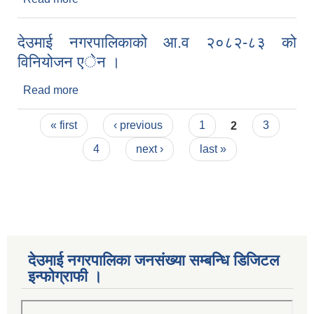
रातो किताब ।
देउमाई नगरपालिकाको आ.व २०८२-८३ को
विनियोजन एेन ।
Read more
about देउमाई नगरपालिकाको आ.व २०८२-८३ को
विनियोजन एेन ।
Pages
« first
‹ previous
1
2
3
4
next ›
last »
देउमाई नगरपालिका जनसंख्या सम्बन्धि डिजिटल
इन्फोग्राफी ।