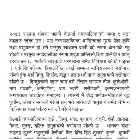
२०७३ सालमा घोषणा भएको देउमाई नगरपालिकाको जम्मा ९ वटा
वडाहरु रहेका छन। यस नगरपालकिाका बासिन्दाको मुख्य पेशा कृषि
तथा पशुपालन हो भने प्रमुख खाध्यान बाली को रुपमा धान,मकै गहु
रहेको र प्रमुख नगदेबालीका रुपमा अदुवा,अम्लिसो,चिया,अलैची र आलु
रहेका छन।. यहाँको सास्कृति परम्परामा समेत विविधता रहेको पाइन्छ
। पुर्वदेखि पश्चिम, हिमालदेखि तराई सम्मका मानिसहरुको बसोबास
रहेको हुँदा यहाँ हिन्दु, किराँत, बौद्ध र इसाइ धर्म मान्ने समुदायको बसोबास
रहेको छ । हिन्दुहरुको महान चाड दशै, तिहार लगायत तीज, कुशेऔंशी,
नाग पञ्चमी, जनैपूर्णीमा, राम नवमी, श्रीपंचमी, कृष्णजन्माष्टमी
लगायतका चाडर्वहरु मनाइन्छ । त्यसरी नै बौद्ध धर्मावलम्बीहरुले बुद्ध
पूर्णीमा, ल्होसार मनाउने गरेका छन् भने जातजाती अनुसार समेत विभिन्न
किसिमका चाड पर्वहरु मनाउने गरेको पाइन्छ ।
देउमाई नगरपालिकामा राई , लिम्बु, मगर, ब्राह्मण, क्षेत्री, शेर्पा ,तामाङ,
नेवार, गुरुङ, दलित समुदायको बसोबास रहेको छ । धानका बाला
लहलह झुल्ने गजुरमुखी बेसीको तिर देखि हिउ तुसारो फुल्ने कुमारी