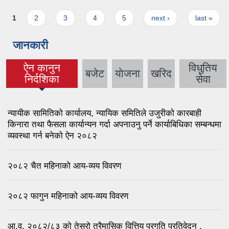
Pages
1
2
3
4
5
next ›
last »
जानकारी
ऐन कानुन
विधुतिय
बजेट
याेजना
खरिद
(active tab)
निर्दशिका
सेवा
न्यायीक सामितिकाे कार्यालय, न्यायिक समितिले उजुरीकाे कारबाही
किनारा तथा फैसला कार्यान्यन गर्दा अपनाउनु पर्ने कार्याबिधिका सम्बन्धमा
व्यवस्था गर्न बनेकाे ऐन २०८२
२०८२ चैत महिनाको आय-व्यय विवरण
२०८२ फागुन महिनाको आय-व्यय विवरण
आ.व. २०८२/८३ को तेस्रो त्रैमासिक वित्तिय प्रगति प्रतिवेदन .