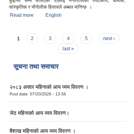
कुईभिर सम्म फैलिएको देउमाई नगरपालिका पर्यटकीय, धार्मीक,
सांस्कृतिक र भौगोलीक हिसावले अब्बल मानिन्छ ।
Read more
about संक्षिप्त परिचय
English
Pages
1
2
3
4
5
next ›
last »
सूचना तथा समाचार
२०८३ असार महिनाको आय व्यय विवरण ।
Post date:
07/20/2026 - 13:56
जेठ महिनाको आय व्यय विवरण।
बैशाख महिनाको आय व्यय विवरण ।