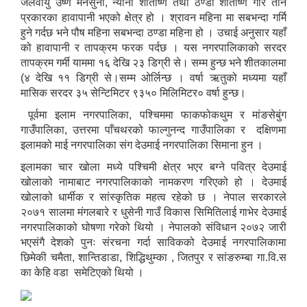
जलवायु उष्ण मनसुनी, न्यानो शीतोष्ण तथा ठण्डा शीतोष्ण गरि तीन
प्रकारका हावापानी भएको क्षेत्र हो । श्रावन महिना मा सबभन्दा गर्मि
हुने गर्दछ भने पौष महिना सबभन्दा ठण्डा महिना हो । उचाई अनुसार यहाँ
को हावापानी र तापक्रम फरक पर्दछ । यस नगरपालिकाको सरदर
तापक्रम गर्मी याममा १६ देखि २३ डिग्री से। सम्म हुन्छ भने शीतकालमा
(४ देखि ११ डिग्री से।सम्म ओर्लिन्छ । वर्षा ऋतुको मध्यमा यहाँ
मासिक सरदर ३५ सेन्टिमिटर ९३५० मिलिमिटर० वर्षा हुन्छ।
पूर्वमा इलाम नगरपालिका, पश्चिममा फाकफोकथुम र मांङसेबुंग
गाउँपालिका, उत्तरमा पाँचथरको फाल्गुनन्द गाउँपालिका र दक्षिणमा
इलामको माई नगरपालिका संग देउमाई नगरपालिका सिमाना हुन ।
इलामका चार खोला मध्ये पश्चिमी क्षेत्र भएर बग्ने पवित्र देउमाई
खोलाको नामाबाट नगरपालिकाको नामकरण गरिएको हो । देउमाई
खोलाको धार्मीक र सांस्कृतिक महत्व रहेको छ । नेपाल सरकारले
२०७१ सालमा मंगलबारे र धुसेनी गाउँ विकास सिमितिलाई गाभेर देउमाई
नगरपालिकाको घोषणा गरेको थियो । नेपालको संविधान २०७२ जारी
भएसंगै देशको पुनः संरचना गर्दा साविकको देउमाई नगरपालिकामा
छिमेकी चमैता, शान्तिडाडा, शिद्धिथुम्का , जितपुर र सांङरुम्बा गा.वि.स
का केहि वडा समेटिएको थियो ।